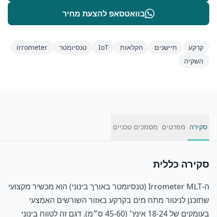
בוואטסאפ להצעת מחיר
קרקע
חיישנים
חקלאות
IoT
טנסיומטר
irrometer
השקיה
סקירה
מפרטים
מסמכים טכניים
סקירה כללית
ה-Irrometer MLT (טנסיומטר באורך בינוני) הוא מכשיר מקצועי
שתוכנן לניטור מתח מים בקרקע באזור השורשים האמצעי
בעומקים של 18-24 אינץ׳ (45-60 ס״מ). דגם זה לטווח בינוני