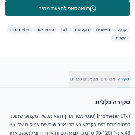
בוואטסאפ להצעת מחיר
קרקע
חיישנים
חקלאות
IoT
טנסיומטר
irrometer
השקיה
סקירה
מפרטים
מסמכים טכניים
סקירה כללית
ה-Irrometer LT (טנסיומטר ארוך) הוא מכשיר מקצועי שתוכנן
לניטור מתח מים בקרקע בעומקי אזור שורשים עמוקים של 36-
48 אינץ׳ (90-120 ס״מ). דגם זה לטווח ארוך חיוני למעקב אחר