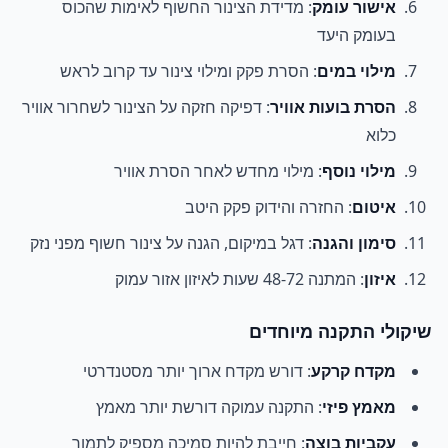
אישור עומק
: מדידת הצינור החשוף לאימות שהכוס
בעומק היעד
מילוי במים
: הסרת פקק ומילוי צינור עד קרוב לראש
הסרת בועות אוויר
: דפיקה חזקה על הצינור לשחרור אוויר
כלוא
מילוי נוסף
: מילוי מחדש לאחר הסרת אוויר
איטום
: החזרה והידוק פקק היטב
סימון והגנה
: דגל במיקום, הגנה על צינור חשוף מפני נזק
איזון
: המתנה 48-72 שעות לאיזון אזור עמוק
שיקולי התקנה מיוחדים
מקדח קרקע
: דורש מקדח ארוך יותר מסטנדרטי
מאמץ פיזי
: התקנה עמוקה דורשת יותר מאמץ
עקביות בוצה
: חייבת להיות סמיכה מספיק לתמוך