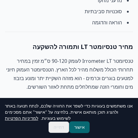
מדעני מחקר
סוכנויות סביבתיות
הוראה והדגמה
מחיר טנסיומטר LT ותמורה להשקעה
טנסיומטר Irrometer LT לעומק 90-120 ס״מ זמין במחיר
תחרותי הכולל משלוח מהיר לכל הארץ. הטנסיומטר העמוק חיוני
למטעים בוגרים וכרמים - הוא מזהה השקיית יתר ומונע בזבוז
מים וחומרי הזנה שמחלחלים מתחת לאזור השורשים.
למה להשקיע בטנסיומטר LT:
אנו משתמשים בעוגיות כדי לשפר את החוויה שלכם, לנתח תנועה באתר
ולהציג תוכן מותאם אישית. בלחיצה על "אישור" אתם מסכימים
חיסכון במים דרך מניעת השקיית יתר
לשימוש בעוגיות.
למדיניות הפרטיות
מניעת שטיפת חנקות וחיסכון בעלויות דשן
אישור
דחייה
אורך חיים של שנים רבות ללא צורך בכיול