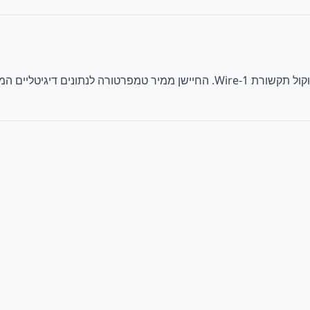
ה-DS18B20 משתמש בטכנולוגיית מדחום דיגיטלי עם פרוטוקול תקשורת 1-Wire. החי