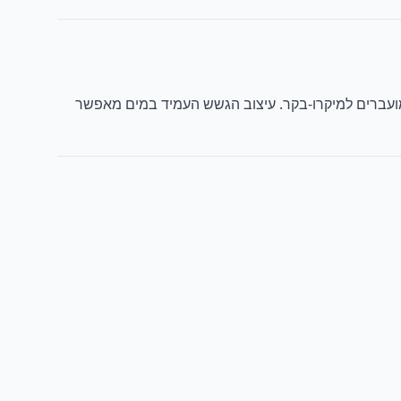
ישן ממיר טמפרטורה לנתונים דיגיטליים המועברים למיקרו-בקר. עיצוב הגשש העמיד במים מאפשר