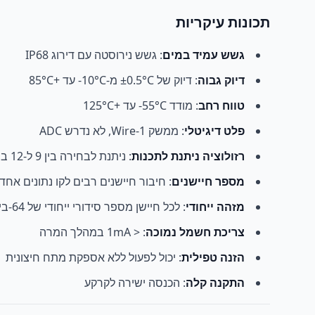
תכונות עיקריות
גשש עמיד במים
: גשש נירוסטה עם דירוג IP68
דיוק גבוה
: דיוק של ±0.5°C מ-10°C- עד +85°C
טווח רחב
: מודד 55°C- עד +125°C
פלט דיגיטלי
: ממשק 1-Wire, לא נדרש ADC
רזולוציה ניתנת לתכנות
: ניתנת לבחירה בין 9 ל-12 ביט
מספר חיישנים
: חיבור חיישנים רבים לקו נתונים אחד
מזהה ייחודי
: לכל חיישן מספר סידורי ייחודי של 64-ביט
צריכת חשמל נמוכה
: < 1mA במהלך המרה
הזנה טפילית
: יכול לפעול ללא אספקת מתח חיצונית
התקנה קלה
: הכנסה ישירה לקרקע