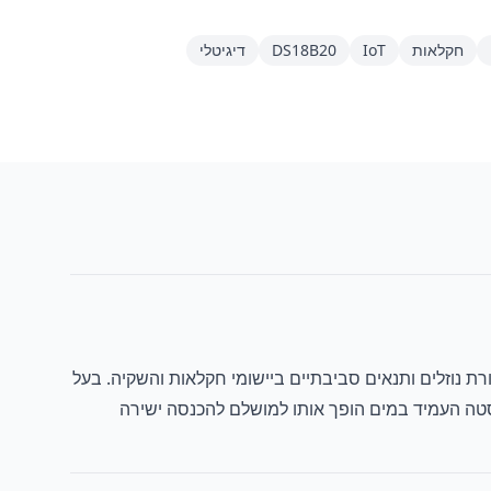
חקלאות
IoT
DS18B20
דיגיטלי
מפרטורת נוזלים ותנאים סביבתיים ביישומי חקלאות והשקיה. בעל
אותו קו נתונים. גשש הנירוסטה העמיד במים הופך אותו למושלם להכנסה ישירה