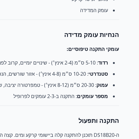
עומק המדידה
הנחיות עומק מדידה
עומקי התקנה טיפוסיים:
רדוד
: 5-10 ס״מ (2-4 אינץ׳) - שינויים יומיים, קרוב לפני השטח
סטנדרטי
: 10-20 ס״מ (4-8 אינץ׳) - אזור שורשים, הנפוץ ביותר
עמוק
: 20-30 ס״מ (8-12 אינץ׳) - טמפרטורה יציבה, שורשים עמוקים
מספר עומקים
: התקנה ב-2-3 עומקים לפרופיל
התקנה ותפעול
ה-DS18B20 תוכנן להתקנה קלה ביישומי קרקע ומים. קצה הגשש צריך להיכנס לעומק הרצוי בקרקע, תוך הבטחת מגע טוב עם הקרקע הסובבת.