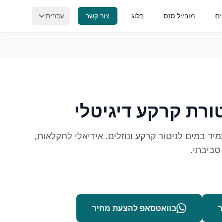
ם
מובייל סנס
בלוג
צור קשר
עברית
יכות דגים
pH, חמצן מומס, ORP וניטור איכות
מפרטורה
טורה סביבתית בזמן אמת
ורת קרקע דיגיטלי
יד במים לניטור קרקע ונוזלים. אידיאלי לחקלאות,
סביבתי.
בוואטסאפ להצעת מחיר