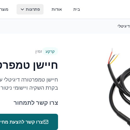
בית
אודות
פתרונות
מוצרי
יגיטלי
ניטור קרקע
ניטור בר
לחות קרקע, טנסיומטרים, מוליכות
חשמלית ואופטימיזציית השקיה
מים
קרקע
זמין
ניטור ממגורות
ניטור ט
מפלס, משקל וניהול מזון בממגורות
מעקב טמפר
חיישן טמפרט
ומכולות
בקרת טמפרטורה
חיישן טמפרטורה דיגיטלי עמ
מערכות בקרת אקלים וחממות פעילות
בקרת השקיה ויישומי ניטור 
צרו קשר לתמחור
צרו קשר להצעת מחיר