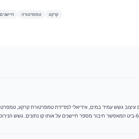
קרקע
טמפרטורה
חיישנים
טורה דיגיטלי עם עיצוב גשש עמיד במים, אידיאלי למדידת טמפרטורת קרקע, ט
ממשק דיגיטלי 1-Wire, לכל חיישן יש קוד סידורי ייחודי של 64-ביט המאפשר חיבור מספר חיישנים על 