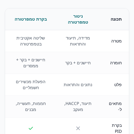
ניטור
תכונה
בקרת טמפרטורה
טמפרטורה
מדידה, תיעוד
שליטה אקטיבית
מטרה
והתראות
בטמפרטורה
חיישנים + בקר +
חומרה
חיישנים + בקר
ממסרים
הפעלת מכשירים
פלט
נתונים והתראות
חשמליים
מתאים
תיעוד, HACCP,
חממות, תעשייה,
ל-
מעקב
מבנים
בקרת
PID