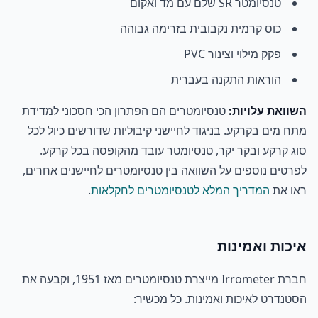
טנסיומטר SR שלם עם מד ואקום
כוס קרמית נקבובית בזרימה גבוהה
פקק מילוי וצינור PVC
הוראות התקנה בעברית
השוואת עלויות:
טנסיומטרים הם הפתרון הכי חסכוני למדידת
מתח מים בקרקע. בניגוד לחיישני קיבוליות שדורשים כיול לכל
סוג קרקע ובקר יקר, טנסיומטר עובד מהקופסה בכל קרקע.
לפרטים נוספים על השוואה בין טנסיומטרים לחיישנים אחרים,
ראו את
המדריך המלא לטנסיומטרים לחקלאות
.
איכות ואמינות
חברת Irrometer מייצרת טנסיומטרים מאז 1951, וקבעה את
הסטנדרט לאיכות ואמינות. כל מכשיר: