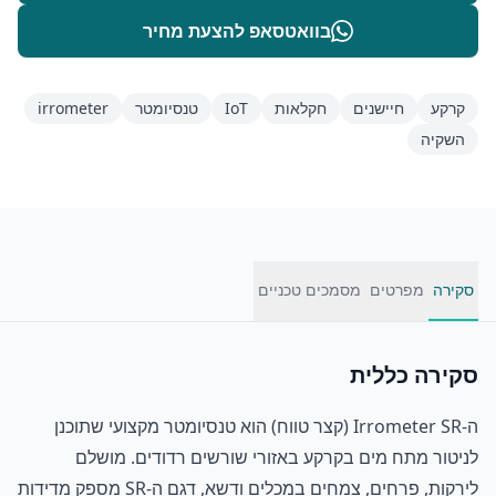
בוואטסאפ להצעת מחיר
קרקע
חיישנים
חקלאות
IoT
טנסיומטר
irrometer
השקיה
סקירה
מפרטים
מסמכים טכניים
סקירה כללית
ה-Irrometer SR (קצר טווח) הוא טנסיומטר מקצועי שתוכנן
לניטור מתח מים בקרקע באזורי שורשים רדודים. מושלם
לירקות, פרחים, צמחים במכלים ודשא, דגם ה-SR מספק מדידות