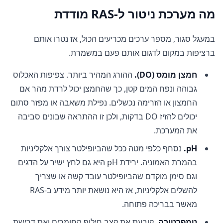
מה מערכת ניטור ל-RAS מודדת
במעגל סגור, מספר ערכים מכריעים הכול, אז נטרו אותם
ברציפות במקום לדגום אותם פעם במשמרת.
חמצן מומס (DO).
ההורג המהיר ביותר. צפיפות האכלוס
גבוהה ונפח המים קטן, כך שהחמצן יכול לרדת מהר אם
החמצון או הזרימה נכשלים. נפילת משאבה או מפזר סתום
יכולים להזיז DO בדקות, ולכן זו ההתראה שבונים סביבה
את המערכת.
pH.
נסחף כלפי מטה ככל שהביופילטר צורך אלקליניות
בהמרת האמוניה. ירידת pH היא גם לחץ ישיר על הדגים
וגם סימן מוקדם שהביופילטר עובד קשה או שצריך
להשלים אלקליניות, אז היא נושאת יותר מידע ב-RAS
מאשר בבריכה פתוחה.
טמפרטורה.
קובעת את קצב חילוף החומרים ואת דרישת