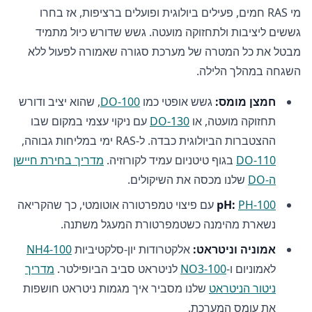
מי RAS חמים, פעילים ביולוגית ופועלים ברציפות, אז בחרו
גששים ליציבות ולתחזוקה מועטה. גשש שדורש כיול מתמיד
מבטל את כל המטרה של מערכת סגורה שאמורה לפעול ללא
השגחה במהלך הלילה.
חמצן מומס:
גשש אופטי כמו
DO-100
, שהוא יציב ודורש
תחזוקה מועטה, או
DO-130
עם ניקוי עצמי במקום שבו
ההצטברות הביולוגית כבדה. ל-RAS ימי במליחות גבוהה,
DO-110
בגוף טיטניום עמיד לקורוזיה.
מדריך בחירת חיישן
ה-DO
שלנו מכסה את השיקולים.
PH-100
pH:
עם פיצוי טמפרטורה אוטומטי, כך שהקריאה
נשארת מהימנה כשטמפרטורת המעגל משתנה.
אמוניה וניטראט:
אלקטרודות יון-סלקטיביות
NH4-100
לאמוניום ו-
NO3-100
לניטראט סביב הביופילטר.
מדריך
ניטור הניטראט
שלנו מסביר איך מגמות ניטראט חושפות
את עומס המערכת.