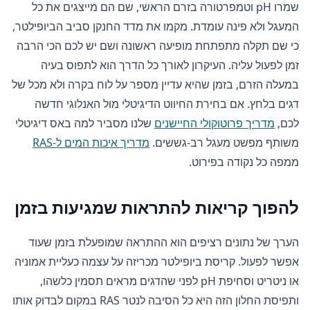
שמרו pH וטמפרטורה בזרם הראשי, שם הם מייצגים את כל
המעגל ולא פינה עומדת. מקמו את מדד החנקן סביב הביופילטר,
כי שם תקלה מתפתחת מופיעה ראשונה ושם יש לכם הכי הרבה
זמן לפעול עליה. העיקרון לאורך כל הדרך הוא לתפוס בעיה
במעלה הזרם, בזמן שהיא עדיין מספר על לוח בקרה ולא מכל של
דגים בלחץ. אם בחירת החיווט הדיגיטלי מול האנלוגי חדשה
לכם,
מדריך פרוטוקולי החיישנים
שלנו מסביר למה באס דיגיטלי
משותף מפשט מעגל רב-גששים.
מדריך איכות המים ל-RAS
ממפה כל נקודה בפירוט.
להפוך קריאות להתראות שמגיעות בזמן
הערך של נתונים רציפים הוא ההתראה שמופעלת בזמן שעוד
אפשר לפעול. קריסת ביופילטר מכריזה על עצמה כעליית אמוניה
או ניטריט וסחיפת pH לפני שהדגים מראים תסמין כלשהו,
ותפיסת החלון הזה היא כל הסיבה לנטר RAS במקום לבדוק אותו