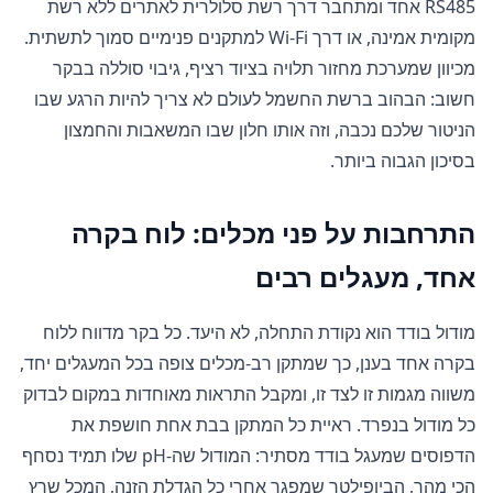
RS485 אחד ומתחבר דרך רשת סלולרית לאתרים ללא רשת
מקומית אמינה, או דרך Wi-Fi למתקנים פנימיים סמוך לתשתית.
מכיוון שמערכת מחזור תלויה בציוד רציף, גיבוי סוללה בבקר
חשוב: הבהוב ברשת החשמל לעולם לא צריך להיות הרגע שבו
הניטור שלכם נכבה, וזה אותו חלון שבו המשאבות והחמצון
בסיכון הגבוה ביותר.
התרחבות על פני מכלים: לוח בקרה
אחד, מעגלים רבים
מודול בודד הוא נקודת התחלה, לא היעד. כל בקר מדווח ללוח
בקרה אחד בענן, כך שמתקן רב-מכלים צופה בכל המעגלים יחד,
משווה מגמות זו לצד זו, ומקבל התראות מאוחדות במקום לבדוק
כל מודול בנפרד. ראיית כל המתקן בבת אחת חושפת את
הדפוסים שמעגל בודד מסתיר: המודול שה-pH שלו תמיד נסחף
הכי מהר, הביופילטר שמפגר אחרי כל הגדלת הזנה, המכל שרץ