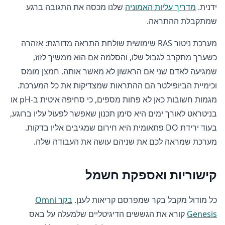
ידנית.
מדריך עליות האמוניה
שלנו מכסה את התגובה ברגע
שמתקבלת ההתראה.
מערכת ניטור RAS שימושית שולחת התראה מדורגת: אזהרה
כשערך מתקרב לגבול שלו, והסלמה אם הוא ממשיך לזוז,
שמגיעה לאדם שני אם הראשון לא מאשר אותה. חמצן מומס
וכימיית הביופילטר הם ההתראות שמצדיקות את כל המערכת.
מגמות חשובות כאן לא פחות מספים, כי סחיפה איטית ב-pH או
בניטראט לאורך ימים היא סימן תכנון שאפשר לפעול עליו ברוגע,
בעוד ירידת DO פתאומית היא חירום שמגיבים אליו בדקות.
מערכת שמראה לכם את שניהם עושה את העבודה שלה.
קישוריות ואספקת חשמל
כל מודול מקבל בקר שמפרסם קריאות לענן.
בקר Omni
Genesis
קורא את הגששים הדיגיטליים שלמעלה על באס