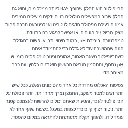
הביופילטר הוא החלק שהופך RAS ליותר ממכל מים, והוא גם
החלק שרוב המפעילים מזלזלים בו. חיידקים מועילים ממירים
אמוניה רעילה מפסולת הדגים לניטריט ואז לניטראט הרבה פחות
מזיק. הביולוגיה הזו חיה, אז אפשר לפגוע בה בתנודת
טמפרטורה, בירידת pH, במנת חיטוי יתר, או פשוט בהגדלת
הזנה שהמושבה עוד לא גדלה כדי להתמודד איתה.
כשהביופילטר נשאר מאחור, אמוניה וניטריט מטפסים בזמן ש-
pH נסחף, והתסמין הנראה הראשון הוא דגים בלחץ, וזה כבר
מאוחר מדי.
צפיפות האכלוס מחדדת כל אחד מהסיכונים האלה. ככל שיש
יותר דגים למטר מעוקב, החמצן נצרך מהר יותר, יותר פסולת על
הביופילטר לעבד, והטעות שאתם יכולים להרשות לעצמכם קטנה
יותר. ניטור רציף קיים כדי לצפות במעגל בשעות שאף אחד לא
עומד לידו, ולהפוך תקלה מתפתחת להתראה במקום להפסד.