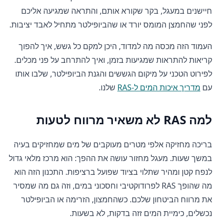
חיישנים במעגל, בקר שקורא אותם, והתראה שמגיעה אליכם
לפני שהחמצן המומס יורד או שהביופילטר מתחיל לאבד יציבות.
העמוד הזה מכסה מה למדוד, היכן למקם כל גשש, איך להפוך
קריאות להתראות שמגיעות בזמן, ואיך להתרחב על פני מכלים.
לפירוט הטכני על מיקום הגששים והגנת הביופילטר, שלבו אותו
עם
מדריך איכות המים ל-RAS
שלנו.
למה RAS לא משאיר מרווח לטעות
בריכה מחזיקה אלפי מטרים מעוקבים של מים שמחזיקים בעיה
במשך שעות. מעגל מחזור עושה את ההפך: הוא מרכז מלאי גדול
לנפח קטן ומהיר שתלוי בציוד שפועל ברציפות. התכנון הזה הוא
מה שהופך RAS לפרודוקטיבי וחסכוני במים, וזה גם מה שמסיר
את מרווח הביטחון שלכם. כשהחמצון, הזרימה או הביופילטר
נכשלים, כימיית המים זזה בדקות, לא בשעות.