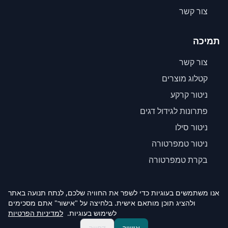
צור קשר
תמיכה
צור קשר
קטלוג מוצרים
ניטור קרקע
פתרונות לגידול דגים
ניטור סילו
ניטור טמפרטורה
בקרת טמפרטורה
אנו משתמשים בעוגיות כדי לשפר את החוויה שלכם, לנתח תנועה באתר
ולהציג תוכן מותאם אישית. בלחיצה על "אישור" אתם מסכימים
© 2026 Agrinovo. כל הזכויות שמורות.
לשימוש בעוגיות.
למדיניות הפרטיות
מדיניות פרטיות
מדיניות החזרות
הצהרת נגישות
תנאי רכישה
מנוי ענן
אישור
דחייה