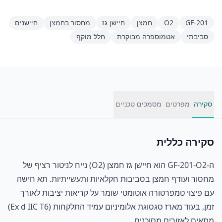
GF-201
O2
חמצן
חיישן גז
מחסור בחמצן
חיישנים
סביבתי
אטמוספרה מבוקרת
חלל מוקף
סקירה
מפרטים
מסמכים טכניים
סקירה כללית
ה-GF-201-O2 הוא חיישן גז חמצן (O2) נייח לניטור רציף של
מחסור ועודף חמצן בסביבות חקלאיות ותעשייתיות. תא חישה
עם פיצוי טמפרטורה אוטומטי שומר על קריאות יציבות לאורך
זמן, בעוד מארז סגסוגת אלומיניום עמיד התלקחות (Ex d IIC T6)
מתאים לאזורים מסוכנים.