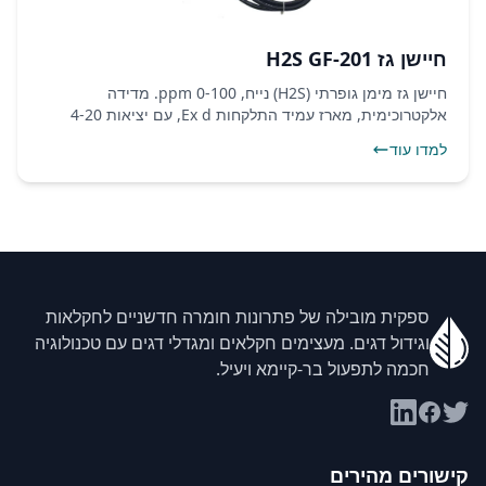
חיישן גז H2S GF-201
חיישן גז מימן גופרתי (H2S) נייח, 0-100 ppm. מדידה
אלקטרוכימית, מארז עמיד התלקחות Ex d, עם יציאות 4-20
mA, RS485 Modbus ושני ממסרי התראה.
למדו עוד
ספקית מובילה של פתרונות חומרה חדשניים לחקלאות
וגידול דגים. מעצימים חקלאים ומגדלי דגים עם טכנולוגיה
חכמה לתפעול בר-קיימא ויעיל.
קישורים מהירים