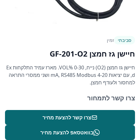
סביבתי
זמין
חיישן גז חמצן GF-201-O2
חיישן גז חמצן (O2) נייח, 0-30 %VOL. מארז עמיד התלקחות Ex
d, עם יציאות 4-20 mA, RS485 Modbus ושני ממסרי התראה
למחסור ולעודף חמצן.
צרו קשר לתמחור
צרו קשר להצעת מחיר
בוואטסאפ להצעת מחיר