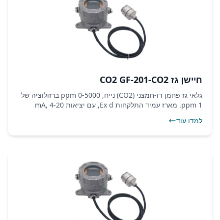
חיישן גז CO2 GF-201-CO2
גלאי גז פחמן דו-חמצני (CO2) נייח, 0-5000 ppm ברזולוציה של
1 ppm. מארז עמיד התלקחות Ex d, עם יציאות 4-20 mA,
RS485 Modbus ושני ממסרי התראה.
למדו עוד