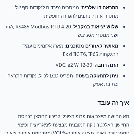
התראה דו-שלבית
: ממסרים נפרדים לנקודות סף של
מחסור ועודף, ניתנים להגדרה חופשית
שלוש יציאות במקביל
: 4-20 mA, RS485 Modbus-RTU
ושני ממסרי מגע יבש
מאושר לאזורים מסוכנים
: מארז אלומיניום עמיד
התלקחות Ex d IIC T6, IP65
הזנה רחבה
: 12-30 VDC, ≤2 W
ניתן לתחזוקה בשטח
: תפריט LCD לכיול, נקודות התראה
וכתובת אפיק
איך זה עובד
תא החישה מייצר אות פרופורציונלי לריכוז החמצן בכניסת
החיישן. האלקטרוניקה המובנית מבצעת ליניאריזציה ופיצוי
טמפרטורה לאות, מציגה אותו ב-%VOL ומפרסמת אותו ביציאות