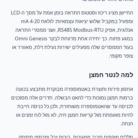
החיישן מציג ריכוז וסטטוס התראה בזמן אמת על מסך ה-LCD
ומפעיל במקביל שלוש יציאות עצמאיות: לולאת 4-20 mA
אנלוגית, אפיק RS485 Modbus-RTU, ושני ממסרי התראה
במגע פתוח. כך יחידה אחת מדווחת לבקר Omni Genesis
בעוד הממסרים שלה מפעילים ישירות נעילת דלת, מאוורר או
צופר מקומי.
למה לנטר חמצן
אחסון פירות ותוצרת באטמוספרה מבוקרת מתבצע בכוונה
ברמות חמצן נמוכות כדי להאט הבשלה. חדרים אלה מסוכנים
לכניסה עד שהאטמוספרה משוחזרת, ולכן כל כניסה חייבת
להיות מאומתת מול קריאת חמצן חיה, לא מול לוח זמנים או
הנחה.
חללים מוקפים סביב ממגורות, בורות זבל ומרתפי תסיסה