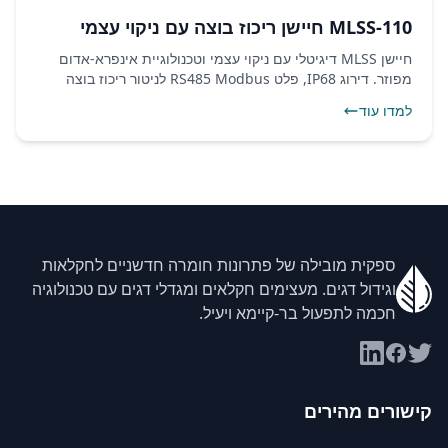
MLSS-110 חיישן ריכוז בוצה עם ניקוי עצמי
חיישן MLSS דיגיטלי עם ניקוי עצמי וטכנולוגיית אינפרא-אדום
מפוזר. דירוג IP68, פלט RS485 Modbus לניטור ריכוז בוצה
בזמן אמת בטיפול בשפכים.
למדו עוד
ספקית מובילה של פתרונות חומרה חדשניים לחקלאות
וגידול דגים. מעצימים חקלאים ומגדלי דגים עם טכנולוגיה
חכמה לתפעול בר-קיימא ויעיל.
קישורים מהירים