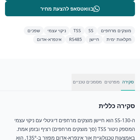
בוואטסאפ להצעת מחיר
מוצקים מרחפים
SS
TSS
ניקוי עצמי
שפכים
חקלאות ימית
חיישן
RS485
אינפרא-אדום
סקירה
מפרטים
מסמכים טכניים
סקירה כללית
ה-SS-130 הוא חיישן מוצקים מרחפים דיגיטלי עם ניקוי עצמי
המספק ניטור TSS (סך מוצקים מרחפים) רציף ובזמן אמת.
באמצעות טכנולוגיית אור אינפרא-אדום מפוזר ב-135°, הוא