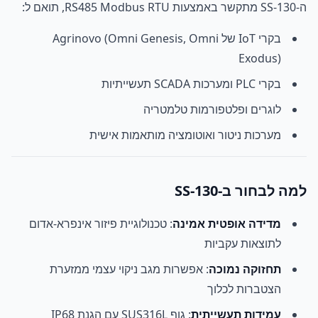
ה-SS-130 מתקשר באמצעות RS485 Modbus RTU, תואם ל:
בקרי IoT של Agrinovo (Omni Genesis, Omni
Exodus)
בקרי PLC ומערכות SCADA תעשייתיות
לוגרים ופלטפורמות טלמטריה
מערכות ניטור ואוטומציה מותאמות אישית
למה לבחור ב-SS-130
מדידה אופטית אמינה
: טכנולוגיית פיזור אינפרא-אדום
לתוצאות עקביות
תחזוקה נמוכה
: אפשרות מגב ניקוי עצמי ממזערת
הצטברות לכלוך
עמידות תעשייתית
: גוף SUS316L עם הגנת IP68