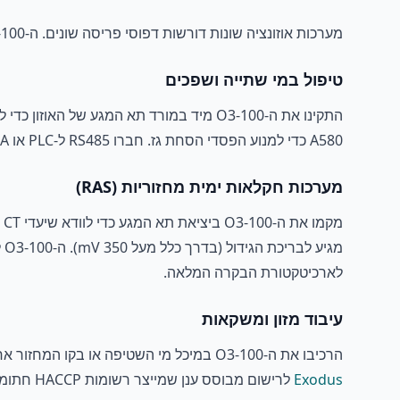
מערכות אוזונציה שונות דורשות דפוסי פריסה שונים. ה-O3-100 מכסה את כולם עם אותו חומרה, רק המיקום, תא הזרימה ולוגיקת הבקרה משתנים.
טיפול במי שתייה ושפכים
A580 כדי למנוע הפסדי הסחת גז. חברו RS485 ל-PLC או SCADA הקיים שלכם לבקרת מינון בלולאה סגורה מול שינויי עומס אורגני לאורך היום.
מערכות חקלאות ימית מחזוריות (RAS)
מקמו את ה-O3-100 ביציאת תא המגע כדי לוודא שיעדי CT מושגים. זוגו עם חיישן
מגיע לבריכת הגידול (בדרך כלל מעל 350 mV). ה-O3-100 לבדו מאשר שצד הטיפול עובד; השילוב מגן גם על ביצועי הטיפול וגם על המלאי. ראו את
לארכיטקטורת הבקרה המלאה.
עיבוד מזון ומשקאות
הרכיבו את ה-O3-100 במיכל מי השטיפה או בקו המחזור אחרי נקודת הזרקת האוזון. ריכוזים משתנים לפי יישום: 0.5-2.0 mg/L לשטיפת תוצרת, 1-5 mg/L לחיטוי ציוד. חברו ל
Exodus
לרישום מבוסס ענן שמייצר רשומות HACCP חתומות בזמן שבודקים יכולים לבחון בלי לייצא מפלטפורמה קניינית.