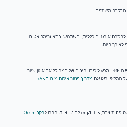
התקינו את ה-O3-100 מיד במורד תא המגע של האוזון כדי לאמת שאוזון שיורי עומד ביעד הטיפול שלכם (בדרך כלל 0.1-0.4 mg/L להסרת אורגניים כללית). השתמשו בתא זרימה אטום
בבריכת הדגים כשכבת בטיחות: גשש ה-ORP מפעיל כיבוי חירום של המחולל אם אוזון שיורי
מדריך ניטור איכות מים ב-RAS
בקר Omni