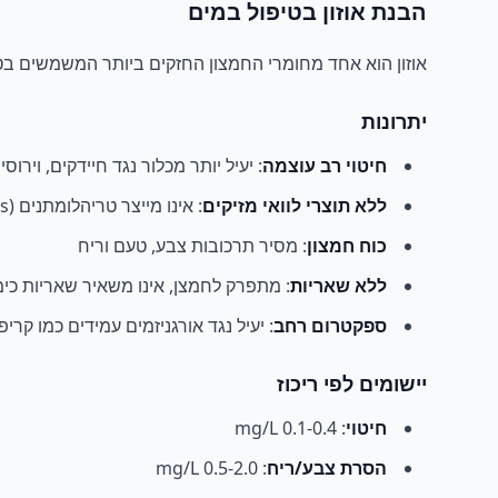
הבנת אוזון בטיפול במים
אוזון הוא אחד מחומרי החמצון החזקים ביותר המשמשים בט
יתרונות
חיטוי רב עוצמה
: יעיל יותר מכלור נגד חיידקים, וירוסי
ללא תוצרי לוואי מזיקים
: אינו מייצר טריהלומתנים (THMs) או תרכובות מכלורות
כוח חמצון
: מסיר תרכובות צבע, טעם וריח
ללא שאריות
: מתפרק לחמצן, אינו משאיר שאריות כימ
ספקטרום רחב
: יעיל נגד אורגניזמים עמידים כמו קרי
יישומים לפי ריכוז
חיטוי
: 0.1-0.4 mg/L
הסרת צבע/ריח
: 0.5-2.0 mg/L