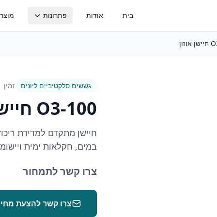
בית
אודות
פתרונות
מוצרי
וזון
ניטור קרקע
ניטור בר
לחות קרקע, טנסיומטרים, מוליכות
חשמלית ואופטימיזציית השקיה
מים
גששים סלקטיביים ליונים
זמין
ניטור ממגורות
ניטור ט
מפלס, משקל וניהול מזון בממגורות
מעקב טמפר
O3-100 חיישן אוזון
ומכולות
בקרת טמפרטורה
מערכות בקרת אקלים וחממות פעילות
במים, חקלאות ימית ויישומי
צרו קשר לתמחור
צרו קשר להצעת מחיר