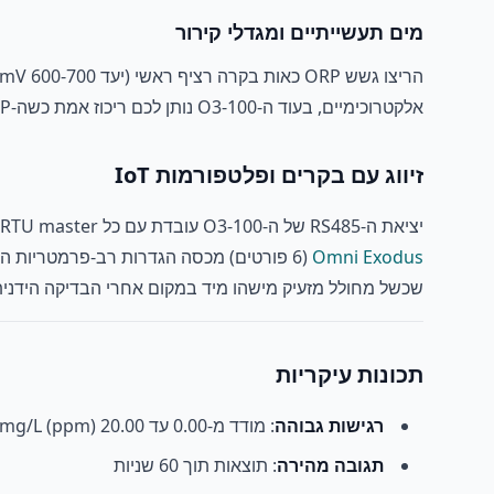
מים תעשייתיים ומגדלי קירור
אלקטרוכימיים, בעוד ה-O3-100 נותן לכם ריכוז אמת כשה-ORP לבדו לא חד משמעי.
זיווג עם בקרים ופלטפורמות IoT
יציאת ה-RS485 של ה-O3-100 עובדת עם כל Modbus RTU master. לפריסות מחוברות לענן עם התראות נייד,
Omni Exodus
שכשל מחולל מזעיק מישהו מיד במקום אחרי הבדיקה הידני
תכונות עיקריות
רגישות גבוהה
: מודד מ-0.00 עד 20.00 mg/L (ppm)
תגובה מהירה
: תוצאות תוך 60 שניות