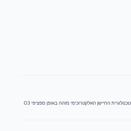
ה-O3-100 מספק מדידות אוזון מדויקות מ-0.00 עד 20.00 mg/L עם פיצוי טמפרטורה אוטומטי באמצעות חיישן TH10K המשולב. טכנולוגיית החיישן האלקטרוכימי מזהה באופן ספציפי O3