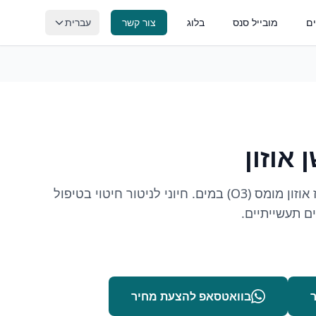
ם
מובייל סנס
בלוג
צור קשר
עברית
יכות דגים
pH, חמצן מומס, ORP וניטור איכות
מפרטורה
טורה סביבתית בזמן אמת
חיישן מתקדם למדידת ריכוז אוזון מומס (O3) במים. חיוני לניטור חיטוי בטיפול
ם תעשייתיים.
בוואטסאפ להצעת מחיר