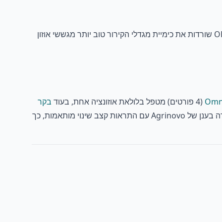
הריצו גשש ORP כאות בקרה רציף ראשי (יעד 600-700 mV) והשתמשו ב-O3-100 לאימות תקופתי ופתרון תקלות. אלקטרודות ORP שורדות את כימיית מגדלי הקירור טוב יותר מגששי אוזון
(4 פורטים) מטפל בלולאת אוזונציה אחת, בעוד
בקר
(6 פורטים) מכסה הגדרות רב-פרמטריות הכוללות pH, ORP וטמפרטורה לצד אוזון. שניהם מפרסמים ללוח הבקרה בענן של Agrinovo עם התראות קצב שינוי מותאמות, כך