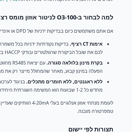
למה לבחור ב-O3-100 לניטור אוזון מומס רציף
אם אתם משתמשים כיום בבדיקות ידניות של DPD או אינדיגו קולורימטרי, מעבר לפריסת O3-100 רציפה היא שדרוג ההון הגבוה ביותר שאפשר לעשות למערכת אוזונציה. שלוש סיבות:
אימות CT רציף.
לכם את שובל הביקורת שרגולטורים ובודקי HACCP באמת דורשים.
בקרת מינון בלולאה סגורה.
עם יציא
הפעלה במינון קבוע, מאחר שהמחולל מייצר רק את מה
ללא ראגנטים, ללא חומרים מתכלים.
מחדש כל 1-2 שבועות הוא המשימה השגרתית היחידה.
טמפרטורה מובנה.
תצורות לפי יישום