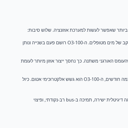
בדיקות נקודתיות ידניות בכל משמרת לא יכולות להוכיח שיעד “ריכוז כפול זמן מגע” הושג עבור כל מטר מעוקב של מים מטופלים. ה-O3-100 רושם פעם בשנייה ונותן
כל שהעומס האורגני משתנה. כך נחסך ייצור אוזון מיותר לעומת
בניגוד לערכות בדיקת DPD או חיישני ממברנה גלוונים שצריכים מילוי והחלפה כל כמה חודשים, ה-O3-100 הוא גשש אלקטרוכימי אטום. כיול
לעומת מנתחי אוזון אנלוגיים בעלי 4-20mA הוותיקים שעדיין דורשים משדר נפרד, ה-O3-100 מספק דיוק של ±0.02 mg/L עם יציאה דיגיטלית ישירה, תמיכה ב-bus רב-נקודתי, ופיצוי