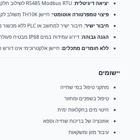
יציאה דיגיטלית
: RS485 Modbus RTU לשילוב חלק במערכות SCADA ו-IoT
פיצוי טמפרטורה אוטומטי
: חיישן TH10K משולב לקריאות מדויקות
חיבור ישיר
: חיבור ישיר למחשב או PLC ללא מכשור נוסף
הגנה גבוהה
: דירוג עמידות במים IP68 מבטיח פעולה אמינה
ללא חומרים מתכלים
: חיישן אלקטרוכימי אינו דורש 
יישומים
מתקני טיפול במי שתייה
טיפול בשפכים ומחזור
חיטוי מים בחקלאות ימית
אוזונציה של בריכות שחייה וספא
עיבוד מזון ומשקאות