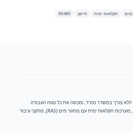
במים
חקלאות ימית
חיישן
RS485
זון מומס דיגיטלי למדידה רציפה בקו של ריכוז O3 במים. הוא מספק יציאת RS485 Modbus RTU ישירות, ללא צורך במשדר נפרד, ומכסה את כל טווח העבודה
התפעולי, מאוזון שיורי לחיטוי ועד ריכוזים גבוהים לחמצון תעשייתי, 0.00 עד 20.00 mg/L. זהו החיישן המועדף למתקני טיפול במים, מערכות חקלאות ימית עם מחזור מים (RAS), מתקני עיבוד