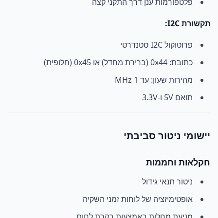
פלטפורמות ענן דרך התקני קצה
תקשורת I2C:
פרוטוקול I2C סטנדרטי
כתובת: 0x44 (ברירת מחדל) או 0x45 (חלופית)
מהירות שעון: עד 1 MHz
תואם 5V ו-3.3V
יישומי ניטור סביבתי
חקלאות וחממות
ניטור תנאי גידול
אופטימיזציה של לוחות זמני השקיה
מניעת מחלות באמצעות בקרת לחות