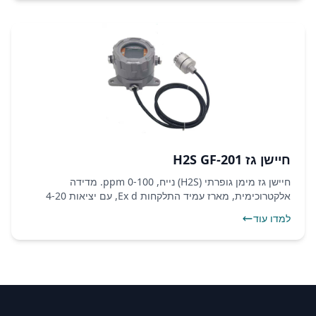
חיישן גז H2S GF-201
חיישן גז מימן גופרתי (H2S) נייח, 0-100 ppm. מדידה
אלקטרוכימית, מארז עמיד התלקחות Ex d, עם יציאות 4-20
mA, RS485 Modbus ושני ממסרי התראה.
למדו עוד