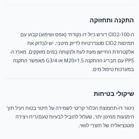
התקנה ותחזוקה
ה-ClO2-100 דורש כיול דו-נקודתי (אפס ושיפוע) קבוע עם
תמיסות ClO2 סטנדרטיות לדיוק מיטבי. יש לבדוק את
אלקטרודת החיישן מעת לעת ולנקותה במים מזוקקים. מארז ה-
PPS עם תבריג ההתקנה M20×1.5 או G3/4 מאפשר התקנה
במערכות טיפול מים.
שיקולי בטיחות
ניטור דו-תחמוצת הכלור קריטי לשמירה על חיטוי בטוח ויעיל תוך
הימנעות ממינון יתר, שעלול להוביל לבעיות טעם/ריח ויצירה
פוטנציאלית של תוצרי לוואי.