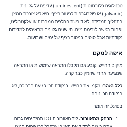
טכנולוגיה פלורסנטית (luminescent) עדיפה על גלוונית
(galvanic) או פולרוגרפית לניטור רציף. היא לא צורכת חמצן
בתהליך המדידה, לא דורשת החלפת ממברנה או אלקטרוליט,
ופחות רגישה לזרימת מים. חיישנים גלוונים מתאימים למדידות
נקודתיות אבל סוטים בניטור רציף של ימים ושבועות.
איפה למקם
מיקום החיישן קובע אם תקבלו התראה שימושית או התראה
שמגיעה אחרי שהנזק כבר קרה.
כלל הזהב:
מקמו את החיישן בנקודה הכי פגיעה בבריכה, לא
בנקודה הכי נוחה.
בפועל, זה אומר:
הרחק מהאוורור.
ליד האוורור ה-DO תמיד יהיה גבוה.
אתם רוצים למדוד את האזור שמקבל הכי פחות חמצן.