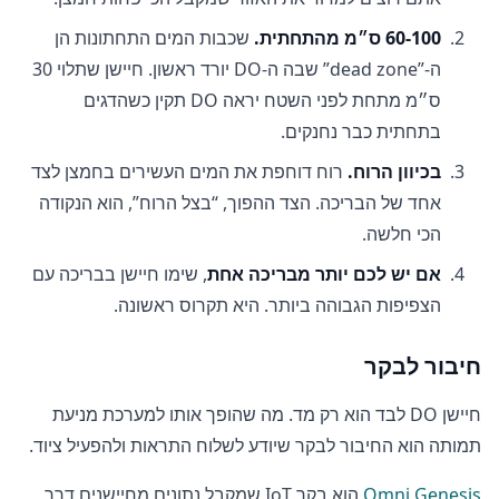
60-100 ס״מ מהתחתית.
שכבות המים התחתונות הן
ה-”dead zone” שבה ה-DO יורד ראשון. חיישן שתלוי 30
ס״מ מתחת לפני השטח יראה DO תקין כשהדגים
בתחתית כבר נחנקים.
בכיוון הרוח.
רוח דוחפת את המים העשירים בחמצן לצד
אחד של הבריכה. הצד ההפוך, “בצל הרוח”, הוא הנקודה
הכי חלשה.
אם יש לכם יותר מבריכה אחת
, שימו חיישן בבריכה עם
הצפיפות הגבוהה ביותר. היא תקרוס ראשונה.
חיבור לבקר
חיישן DO לבד הוא רק מד. מה שהופך אותו למערכת מניעת
תמותה הוא החיבור לבקר שיודע לשלוח התראות ולהפעיל ציוד.
Omni Genesis
הוא בקר IoT שמקבל נתונים מחיישנים דרך