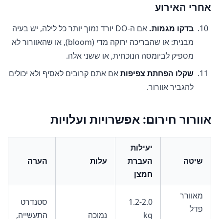
אחרי האירוע
בדקו מגמות.
אם ה-DO יורד נמוך יותר כל לילה, יש בעיה
מבנית: או שהבריכה ירוקה מדי (bloom), או שהאוורור לא
מספיק לביומסה הנוכחית, או ששני אלה.
שקלו הפחתת צפיפות
אם אתם קרובים לאסיף ולא יכולים
להגביר אוורור.
אוורור חירום: אפשרויות ועלויות
יעילות
שיטה
העברת
עלות
הערה
חמצן
מאוורר
1.2-2.0
סטנדרט
פדל
kg
נמוכה
התעשייה,