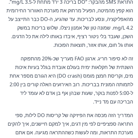
התראת SMS מהבקר: “DO בריכה 3 ירד מתחת ל-3.5 mg/L”.
הוא קפץ מהמיטה, הפעיל מרחוק את מערכת האוורור החירומית
מהאפליקציה, ונסע לבריכות. עד שהגיע, ה-DO כבר התייצב על
4.2 mg/L. שמונה טון של אמנון ניצלו. שלוש בריכות במשק
השכן, שעבד בלי ניטור רציף, איבדו באותו לילה את כל הדגים.
אותו גל חום, אותו אזור, תוצאות הפוכות.
זה לא סיפור חריג. ארגון FAO מעריך שכ-20% מהתפוקה
השנתית של חקלאות ימית בעולם אובדת בגלל בעיות איכות
מים, וקריסת חמצן מומס (DO crash) היא הגורם מספר אחת
לתמותה המונית בבריכות. רוב האירועים האלה קורים בין 2:00
ל-5:00 לפנות בוקר, שעות שבהן אף בן אדם לא עומד ליד
הבריכה עם מד נייד.
המדריך הזה מכסה את הפיזיקה של קריסות DO לילות, ספי
התראה ספציפיים לפי מין דגים, איך למקם חיישנים, איך להקים
מערכת התראות, ומה לעשות כשההתראה מגיעה. אם אתם