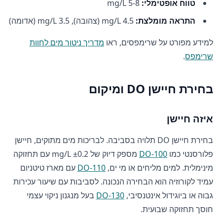
טווח אופטימלי:
5-8 mg/L
התראה מומלצת:
4.5 mg/L (צהובה), 3.5 mg/L (אדומה)
למידע מפורט על שרימפסים, ראו
מדריך ניטור מים לחוות
שרימפס
.
בחירת חיישן DO ומיקום
איזה חיישן
בחירת חיישן DO תלויה בסביבה. לבריכות מים מתוקים, חיישן
פלורסנטי כמו
DO-100
מספק דיוק של ±0.2 mg/L עם תחזוקה
מינימלית. למים מליחים או מי ים,
DO-110
עם מארז טיטניום
עמיד לקורוזיה הוא הבחירה הנכונה. לסביבות עם שיעור עכירות
גבוה או ביוגידול אינטנסיבי,
DO-130
בעל מנגנון ניקוי עצמי
חוסך תחזוקה שבועית.