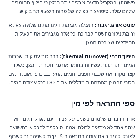
פשוטה) ובמקביל הדגים צורכים יותר חמצן כי חילוף החומרים
שלהם עולה. סיטואציה כפולה של פחות היצע ויותר ביקוש.
עומס אורגני גבוה:
האכלה מוגזמת, דגים מתים שלא הוצאו, או
זרימת ניקוז מהשטח לבריכה, כל אלה מגבירים את הפעילות
החיידקית שצורכת חמצן.
היפוך תרמי (thermal turnover):
בבריכות עמוקות, שכבות
המים התחתונות עשירות בחומר אורגני וחסרות חמצן. כשקרה
קצר מקרר את שכבת הפנים, המים מתערבבים פתאום, והמים
חסרי החמצן מהתחתית מדללים את ה-DO בכל עמודת המים.
ספי התראה לפי מין
אחד הדברים שלמדנו בשנים של עבודה עם מגדלי דגים הוא
שסף אחד לא מתאים לכולם. אמנון סובלנית להפליא בהשוואה
לפורל. להגדיר את אותה התראה ב-5 mg/L לשניהם זה לשרוף