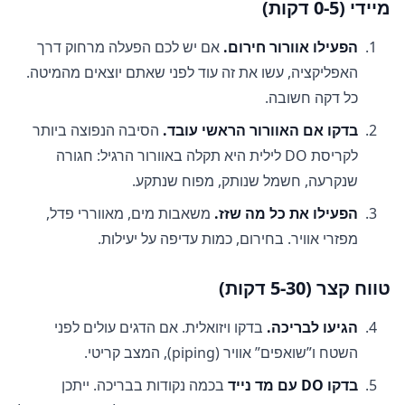
מיידי (0-5 דקות)
הפעילו אוורור חירום.
אם יש לכם הפעלה מרחוק דרך
האפליקציה, עשו את זה עוד לפני שאתם יוצאים מהמיטה.
כל דקה חשובה.
בדקו אם האוורור הראשי עובד.
הסיבה הנפוצה ביותר
לקריסת DO לילית היא תקלה באוורור הרגיל: חגורה
שנקרעה, חשמל שנותק, מפוח שנתקע.
הפעילו את כל מה שזז.
משאבות מים, מאווררי פדל,
מפזרי אוויר. בחירום, כמות עדיפה על יעילות.
טווח קצר (5-30 דקות)
הגיעו לבריכה.
בדקו ויזואלית. אם הדגים עולים לפני
השטח ו”שואפים” אוויר (piping), המצב קריטי.
בדקו DO עם מד נייד
בכמה נקודות בבריכה. ייתכן