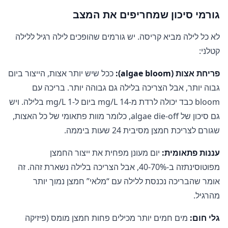
גורמי סיכון שמחריפים את המצב
לא כל לילה מביא קריסה. יש גורמים שהופכים לילה רגיל ללילה
קטלני:
פריחת אצות (algae bloom):
ככל שיש יותר אצות, הייצור ביום
גבוה יותר, אבל הצריכה בלילה גם גבוהה יותר. בריכה עם
bloom כבד יכולה לרדת מ-14 mg/L ביום ל-1 mg/L בלילה. ויש
גם סיכון של algae die-off, כלומר מוות פתאומי של כל האצות,
שגורם לצריכת חמצן מסיבית 24 שעות ביממה.
עננות פתאומית:
יום מעונן מפחית את ייצור החמצן
מפוטוסינתזה ב-40-70%, אבל הצריכה בלילה נשארת זהה. זה
אומר שהבריכה נכנסת ללילה עם “מלאי” חמצן נמוך יותר
מהרגיל.
גלי חום:
מים חמים יותר מכילים פחות חמצן מומס (פיזיקה