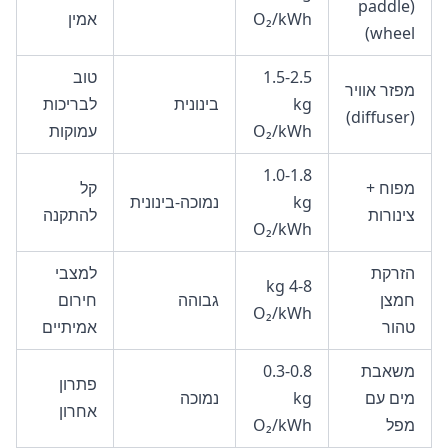
(paddle
O₂/kWh
אמין
wheel)
1.5-2.5
טוב
מפזר אוויר
kg
בינונית
לבריכות
(diffuser)
O₂/kWh
עמוקות
1.0-1.8
מפוח +
קל
kg
נמוכה-בינונית
צינורות
להתקנה
O₂/kWh
הזרקת
למצבי
4-8 kg
חמצן
גבוהה
חירום
O₂/kWh
טהור
אמיתיים
משאבת
0.3-0.8
פתרון
מים עם
kg
נמוכה
אחרון
מפל
O₂/kWh