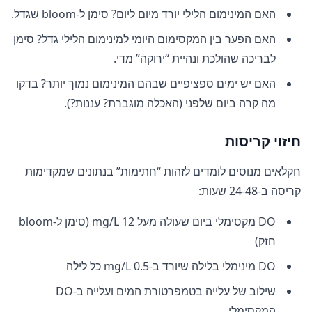
האם המינימום הלילי יורד מיום ליום? סימן ל-bloom שגדל.
האם הפער בין המקסימום היומי למינימום הלילי גדל? סימן
לבריכה שהולכת ונהיית “ירוקה” מדי.
האם יש ימים ספציפיים שבהם המינימום נמוך יותר? בדקו
מה קרה ביום שלפני (האכלה מוגברת? עננות?).
חיזוי קריסות
חקלאים מנוסים לומדים לזהות “חתימות” בנתונים שמקדימות
קריסה ב-24-48 שעות:
DO מקסימלי ביום שעולה מעל 12 mg/L (סימן ל-bloom
חזק)
DO מינימלי בלילה שיורד ב-0.5 mg/L כל לילה
שילוב של עלייה בטמפרטורת המים ועלייה ב-DO
המקסימלי